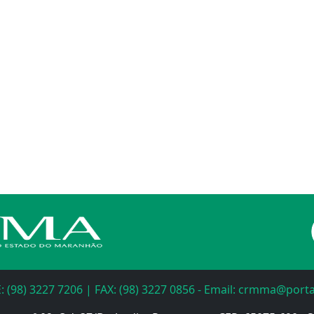
: (98) 3227 7206 | FAX: (98) 3227 0856 - Email: crmma@port