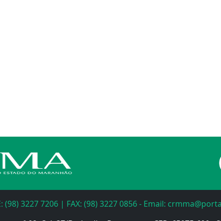
: (98) 3227 7206 | FAX: (98) 3227 0856 - Email: crmma@port